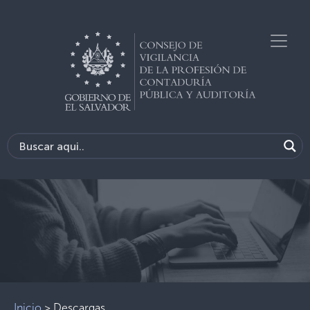
Previous
Next
Inicio
>
Descargas