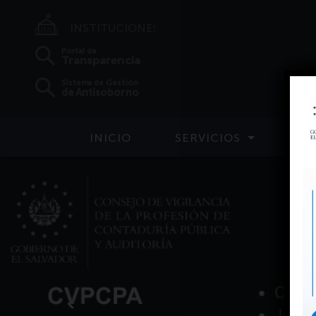
INSTITUCIONES
Portal de
Transparencia
Sistema de Gestión
de Antisoborno
INICIO
SERVICIOS
NUES
Anterior