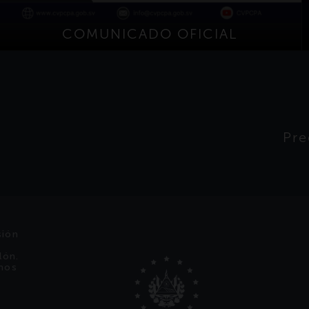
COMUNICADO OFICIAL
Pre
sión
lón.
onos