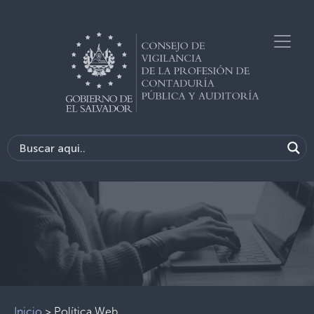
Previous
Next
Inicio
>
Política Web